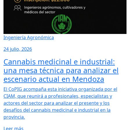
Ingeniería Agronómica
24 julio, 2026
Cannabis medicinal e industrial:
una mesa técnica para analizar el
escenario actual en Mendoza
El CoPIG acompaña esta iniciativa organizada por el
CIAM, que reunirá a profesionales, especialistas y
actores del sector para analizar el presente y los
desafíos del cannabis medicinal e industrial en la
provincia.
Leer más