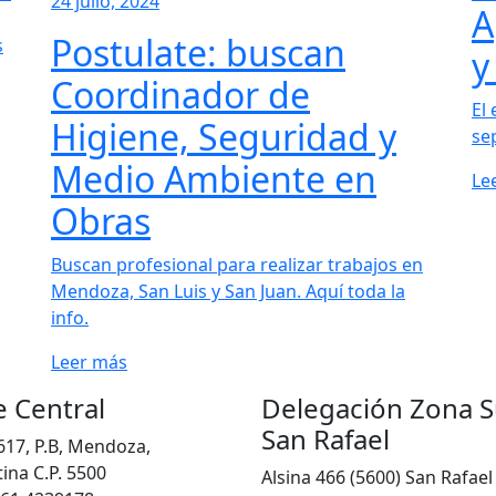
24 julio, 2024
A
Postulate: buscan
s
y
Coordinador de
El 
Higiene, Seguridad y
se
Medio Ambiente en
Le
Obras
Buscan profesional para realizar trabajos en
Mendoza, San Luis y San Juan. Aquí toda la
info.
Leer más
 Central
Delegación Zona S
San Rafael
617, P.B, Mendoza,
ina C.P. 5500
Alsina 466 (5600) San Rafael