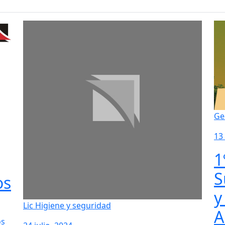
Ge
13
1
S
os
y
Lic Higiene y seguridad
A
os