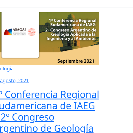
ología
 agosto, 2021
º Conferencia Regional
udamericana de IAEG
 2º Congreso
rgentino de Geología